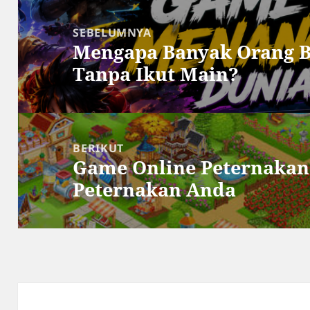
Navigasi
pos
SEBELUMNYA
Mengapa Banyak Orang B
Pos
Tanpa Ikut Main?
sebelumnya:
BERIKUT
Game Online Peternakan
Pos
Peternakan Anda
berikutnya: