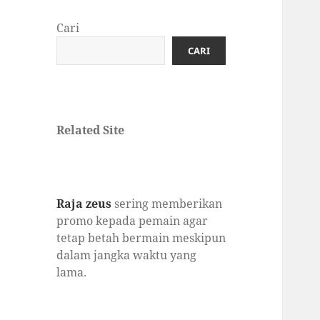
Cari
CARI
Related Site
Raja zeus
sering memberikan
promo kepada pemain agar
tetap betah bermain meskipun
dalam jangka waktu yang
lama.