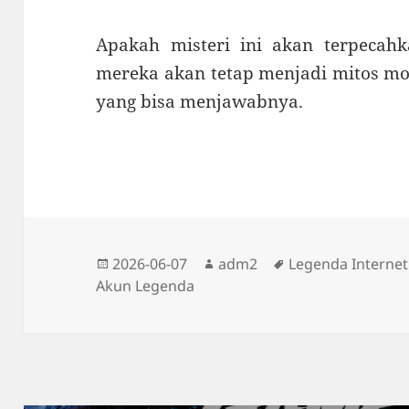
Apakah misteri ini akan terpecahk
mereka akan tetap menjadi mitos m
yang bisa menjawabnya.
Diposkan
Penulis
Tag
2026-06-07
adm2
Legenda Interne
pada
Akun Legenda