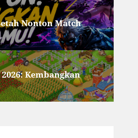
etah Nonton Match
 2026: Kembangkan