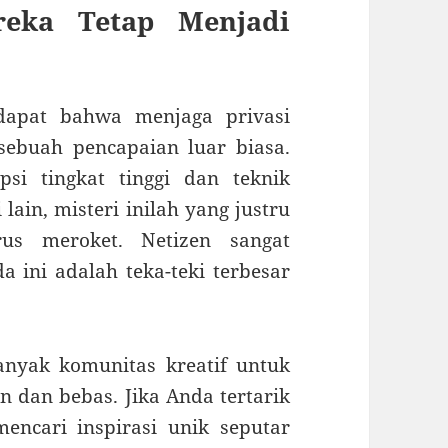
reka Tetap Menjadi
dapat bahwa menjaga privasi
ebuah pencapaian luar biasa.
si tingkat tinggi dan teknik
lain, misteri inilah yang justru
us meroket. Netizen sangat
a ini adalah teka-teki terbesar
anyak komunitas kreatif untuk
dan bebas. Jika Anda tertarik
mencari inspirasi unik seputar