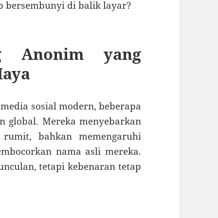
 bersembunyi di balik layar?
ng Anonim yang
Maya
a media sosial modern, beberapa
en global. Mereka menyebarkan
e rumit, bahkan memengaruhi
membocorkan nama asli mereka.
unculan, tetapi kebenaran tetap