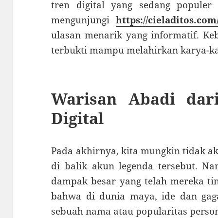
tren digital yang sedang populer 
mengunjungi
https://cieladitos.com
ulasan menarik yang informatif. Keb
terbukti mampu melahirkan karya-ka
Warisan Abadi dar
Digital
Pada akhirnya, kita mungkin tidak ak
di balik akun legenda tersebut. Na
dampak besar yang telah mereka ti
bahwa di dunia maya, ide dan gaga
sebuah nama atau popularitas person